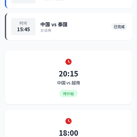
时间
中国 vs 泰国
已完成
15:45
友谊赛
20:15
中国 vs 越南
待开始
18:00