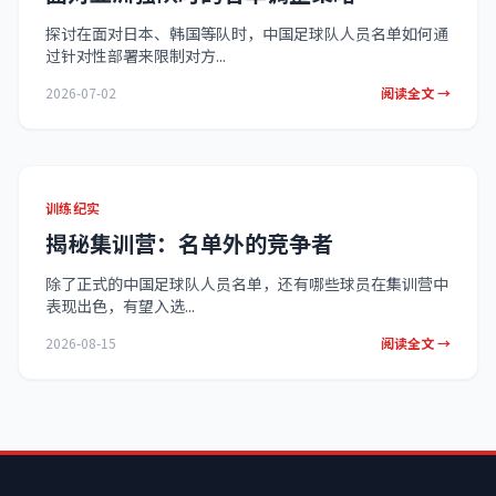
探讨在面对日本、韩国等队时，中国足球队人员名单如何通
过针对性部署来限制对方...
2026-07-02
阅读全文 →
训练纪实
揭秘集训营：名单外的竞争者
除了正式的中国足球队人员名单，还有哪些球员在集训营中
表现出色，有望入选...
2026-08-15
阅读全文 →