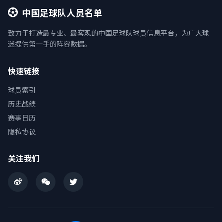
中国足球队人员名单
致力于打造最专业、最客观的中国足球队球员信息平台，为广大球
迷提供第一手的阵容数据。
快速链接
球员索引
历史战绩
赛事日历
隐私协议
关注我们