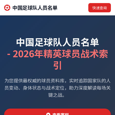
中国足球队人员名单
快速查询
中国足球队人员名单
- 2026年精英球员战术索
引
为您提供最权威的球员资料库，实时追踪国家队的人
员变动、身体状态与战术定位，助力深度解读每场关
键之战。
查看赛程