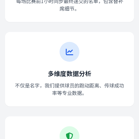
每场比赛前1小时同步最终递交的名单，包含替补
席细节。
多维度数据分析
不仅是名字，我们提供球员的跑动距离、传球成功
率等专业数据。